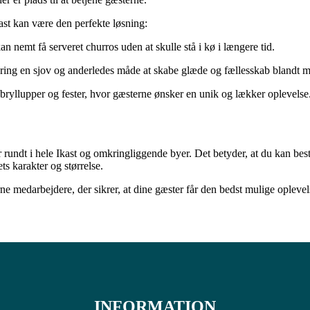
ast kan være den perfekte løsning:
an nemt få serveret churros uden at skulle stå i kø i længere tid.
ring en sjov og anderledes måde at skabe glæde og fællesskab blandt me
 bryllupper og fester, hvor gæsterne ønsker en unik og lækker oplevelse
undt i hele Ikast og omkringliggende byer. Det betyder, at du kan bestil
ts karakter og størrelse.
e medarbejdere, der sikrer, at dine gæster får den bedst mulige oplevel
INFORMATION