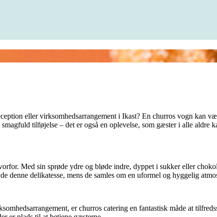
eception eller virksomhedsarrangement i Ikast? En churros vogn kan være
en smagfuld tilføjelse – det er også en oplevelse, som gæster i alle aldr
hvorfor. Med sin sprøde ydre og bløde indre, dyppet i sukker eller chokol
 nyde denne delikatesse, mens de samles om en uformel og hyggelig atmo
rksomhedsarrangement, er churros catering en fantastisk måde at tilfredsst
 er plads til at betjene gæsterne.