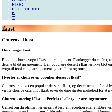
Privatfest
BLOG
FÅ ET TILBUD
Ikast
Churros i Ikast
Churrosvogn i Ikast
Book en churrosvogn i Ikast til arrangement. Planlægger du en fest, r
detalje til dit arrangement. Den populære dessert i Ikast er ikke blot 
vogn til forskellige arrangementstyper i Ikast og omegn.
Hvorfor er churros en populær dessert i Ikast?
Churros er blevet en populær dessert i Ikast, og det er nemt at forstå 
vælge churros catering i Ikast, giver du dine gæster mulighed for at
Churros catering i Ikast – Perfekt til alle typer arrangementer
Uanset om du planlægger en privat fest, en reception eller et større vi
typer events og kan placeres både udendørs og indendørs – så længe der