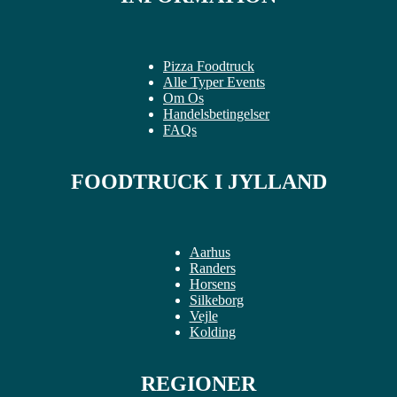
Pizza Foodtruck
Alle Typer Events
Om Os
Handelsbetingelser
FAQs
FOODTRUCK I JYLLAND
Aarhus
Randers
Horsens
Silkeborg
Vejle
Kolding
REGIONER