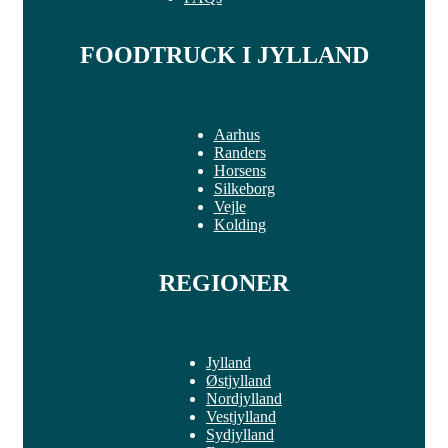
FOODTRUCK I JYLLAND
Aarhus
Randers
Horsens
Silkeborg
Vejle
Kolding
REGIONER
Jylland
Østjylland
Nordjylland
Vestjylland
Sydjylland