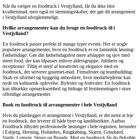
Når du vælger en foodtruck i Vestjylland, får du ikke blot
kvalitetsmad, men også en stemningsskaber, der gør dit arrangement
i Vestjylland uforglemmeligt.
Hvilke arrangementer kan du bruge en foodtruck til i
Vestjylland?
En foodtruck passer perfekt til mange typer events. Her er nogle
populære arrangementer, hvor en foodtruck er en fantastisk løsning:
Fødselsdage: Gør din fødselsdagsfest mere afslappet og sjov med
street food, der kan tilpasses enhver aldersgruppe. Jubilæer og
receptioner: Tilføj et strejf af kreativitet og elegance med en
foodtruck, der serverer gourmet-mad. Firmafester og teambuilding:
Skab en uformel og hyggelig atmosfære, hvor medarbejderne kan
nyde en kulinarisk oplevelse. Byfester og festivaler: En foodtruck
kan tiltrække opmærksomhed og bidrage til feststemningen i store
offentlige arrangementer.
Book en foodtruck til arrangementer i hele Vestjylland
Hvis du planlægger et arrangement i Vestjylland, er det nemt at leje
en foodtruck, der leverer til både byer og landdistrikter. Aarhus
Foodtruck tilbyder professionelle løsninger i hele regionen, herunder
i Esbjerg, Herning, Holstebro, Ringkøbing, Skjern, Grindsted,
Varde, Lemvig, Struer og Brande. Med en foodtruck får du fleksible